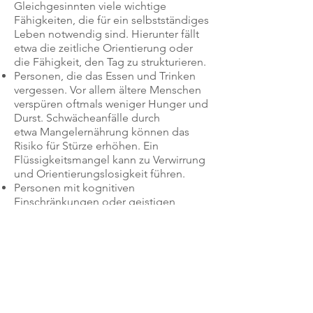
Gleichgesinnten viele wichtige
Fähigkeiten, die für ein selbstständiges
Leben notwendig sind. Hierunter fällt
etwa die zeitliche Orientierung oder
die Fähigkeit, den Tag zu strukturieren.
Personen, die das Essen und Trinken
vergessen. Vor allem ältere Menschen
verspüren oftmals weniger Hunger und
Durst. Schwächeanfälle durch
etwa
Mangelernährung
können das
Risiko für Stürze erhöhen. Ein
Flüssigkeitsmangel kann zu Verwirrung
und Orientierungslosigkeit führen.
Personen mit kognitiven
Einschränkungen oder geistigen
Behinderungen. Menschen mit
Demenz zum Beispiel vergessen oft,
den Wasserhahn zuzudrehen oder die
Herdplatte auszuschalten. Dies kann
fatale Folgen haben, wie etwa Schäden
oder Unfälle im eigenen zuhause.
Junge und alte Menschen mit